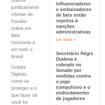
orienta
Influenciadores
juridicamente
e embaixadores
vítimas de
de bets estão
sujeitos à
fraudes
sanções
online em
administrativas
Belo
Ler mais »
Horizonte e
em todo o
Secretário Régis
Brasil.
Dudena é
cobrado no
Golpes
Senado por
Digitais:
medidas contra
como se
o jogo
compulsivo e o
proteger e o
endividamento
que fazer se
de jogadores
você for