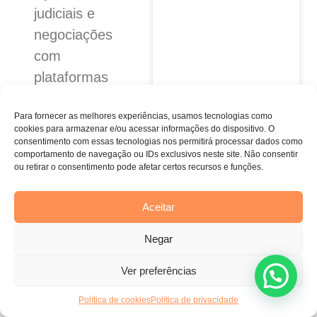
judiciais e
negociações
com
plataformas
e instituições
Para fornecer as melhores experiências, usamos tecnologias como
financeiras.
cookies para armazenar e/ou acessar informações do dispositivo.
O
consentimento com essas tecnologias nos permitirá processar dados como
Atendimento
comportamento de navegação ou IDs exclusivos neste site.
Não consentir
ou retirar o consentimento pode afetar certos recursos e funções.
em Belo
Horizonte e
Aceitar
online para
todo o
Negar
Brasil.
Ver preferências
Conclusão
Política de cookies
Política de privacidade