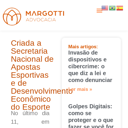
Criada a
Mais artigos:
Secretaria
Invasão de
Nacional de
dispositivos e
Apostas
cibercrime: o
que diz a lei e
Esportivas
como denunciar
e de
Desenvolvimento
Ler mais »
Econômico
do Esporte
Golpes Digitais:
No último dia
como se
proteger e o que
11, em
fazer se você for