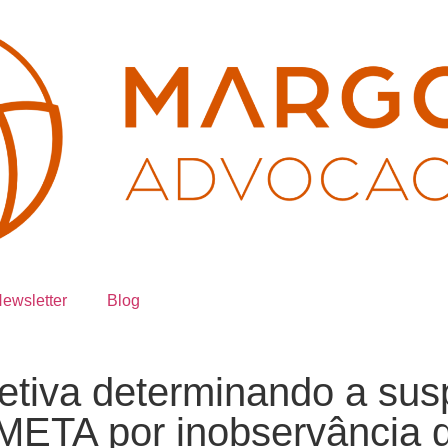
ewsletter
Blog
tiva determinando a susp
 META por inobservância